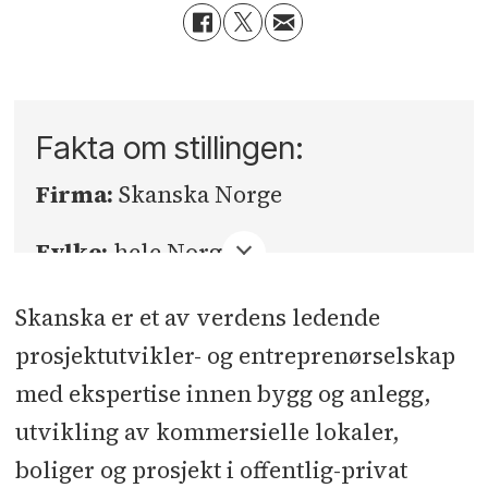
Fakta om stillingen:
Firma:
Skanska Norge
Fylke:
hele Norge
Sted:
prosjektbasert
Skanska er et av verdens ledende
prosjektutvikler- og entreprenørselskap
Søknadsfrist:
19.10.2025
med ekspertise innen bygg og anlegg,
utvikling av kommersielle lokaler,
boliger og prosjekt i offentlig-privat