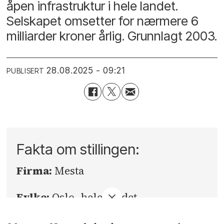
åpen infrastruktur i hele landet.
Selskapet omsetter for nærmere 6
milliarder kroner årlig. Grunnlagt 2003.
28.08.2025 - 09:21
PUBLISERT
Fakta om stillingen:
Firma:
Mesta
Fylke:
Oslo,
hele landet
Sted:
Oslo / prosjektbasert