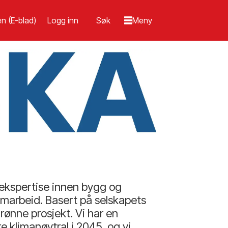
n (E-blad)
Logg inn
 ekspertise innen bygg og
 samarbeid. Basert på selskapets
rønne prosjekt. Vi har en
klimanøytral i 2045, og vi