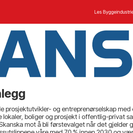
Les Byggeindustrie
nlegg
e prosjektutvikler- og entreprenørselskap med
 lokaler, boliger og prosjekt i offentlig-privat
Skanska mot å bli førstevalget når det gjelder g
sutslippene våre med 70 % innen 2030 og være 