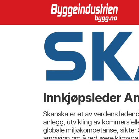
Innkjøpsleder A
Skanska er et av verdens ledend
anlegg, utvikling av kommersielle
globale miljøkompetanse, sikter 
ambisjon om å redusere klimagas