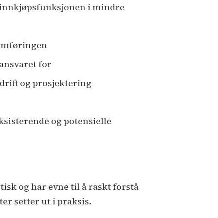
e innkjøpsfunksjonen i mindre
nomføringen
ansvaret for
drift og prosjektering
ksisterende og potensielle
isk og har evne til å raskt forstå
r setter ut i praksis.