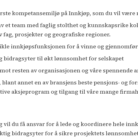
største kompetansemiljø på Innkjøp, som du vil være
av et team med faglig stolthet og kunnskapsrike kol
av fag, prosjekter og geografiske regioner.
vikle innkjøpsfunksjonen for å vinne og gjennomfør
ig bidragsyter til økt lønnsomhet for selskapet
e mot resten av organisasjonen og våre spennende 
ke, blant annet en av bransjens beste pensjons- og f
ive aksjeprogram og tilgang til våre mange firmah
vil du få ansvar for å lede og koordinere hele innk
ktig bidragsyter for å sikre prosjektets lønnsomhe