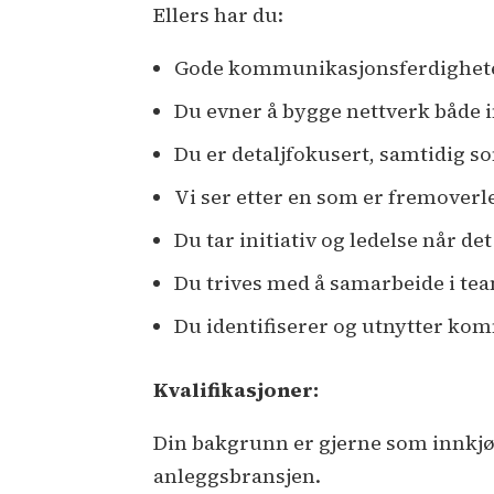
Ellers har du:
Gode kommunikasjonsferdighet
Du evner å bygge nettverk både i
Du er detaljfokusert, samtidig so
Vi ser etter en som er fremoverle
Du tar initiativ og ledelse når d
Du trives med å samarbeide i tea
Du identifiserer og utnytter ko
Kvalifikasjoner:
Din bakgrunn er gjerne som innkjøp
anleggsbransjen.