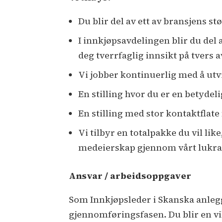
Du blir del av ett av bransjens 
I innkjøpsavdelingen blir du del 
deg tverrfaglig innsikt på tvers 
Vi jobber kontinuerlig med å ut
En stilling hvor du er en betydel
En stilling med stor kontaktflat
Vi tilbyr en totalpakke du vil li
medeierskap gjennom vårt lukrat
Ansvar / arbeidsoppgaver
Som Innkjøpsleder i Skanska anlegg 
gjennomføringsfasen. Du blir en vi