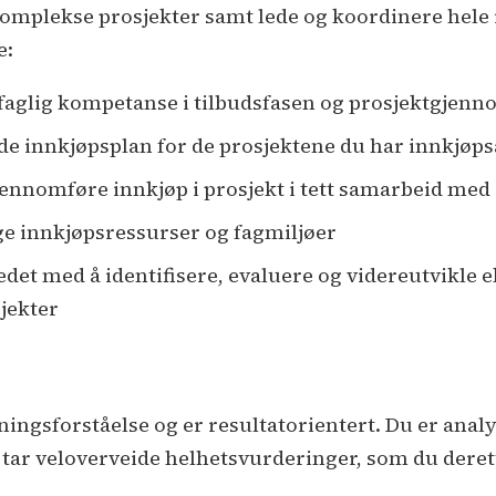
e komplekse prosjekter samt lede og koordinere hel
e:
faglig kompetanse i tilbudsfasen og prosjektgjen
de innkjøpsplan for de prosjektene du har innkjøps
jennomføre innkjøp i prosjekt i tett samarbeid med 
e innkjøpsressurser og fagmiljøer
det med å identifisere, evaluere og videreutvikle e
jekter
ingsforståelse og er resultatorientert. Du er analyt
ar veloverveide helhetsvurderinger, som du derette