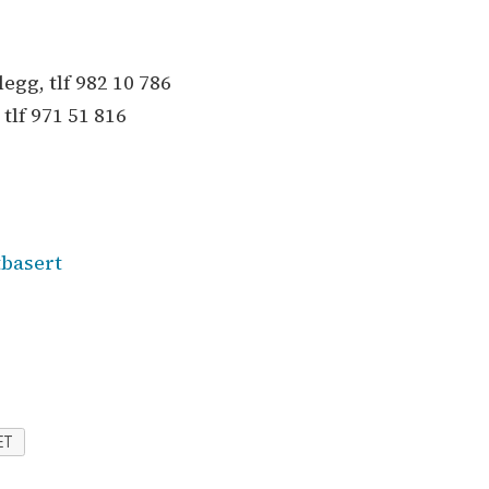
egg, tlf 982 10 786
tlf 971 51 816
tbasert
ET