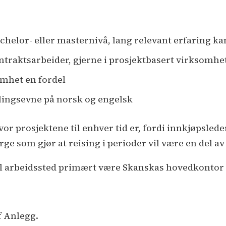
helor- eller masternivå, lang relevant erfaring k
ntraktsarbeider, gjerne i prosjektbasert virksomhe
omhet en fordel
llingsevne på norsk og engelsk
r prosjektene til enhver tid er, fordi innkjøpsleder
rge som gjør at reising i perioder vil være en del a
vil arbeidssted primært være Skanskas hovedkontor s
f Anlegg.