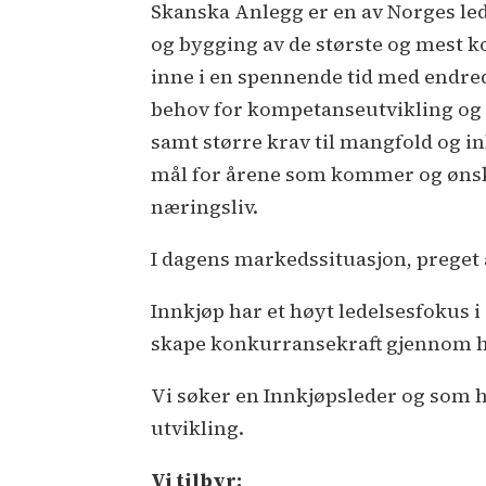
Skanska Anlegg er en av Norges led
og bygging av de største og mest 
inne i en spennende tid med endred
behov for kompetanseutvikling og d
samt større krav til mangfold og in
mål for årene som kommer og ønske
næringsliv.
I dagens markedssituasjon, preget 
Innkjøp har et høyt ledelsesfokus 
skape konkurransekraft gjennom hel
Vi søker en Innkjøpsleder og som ha
utvikling.
Vi tilbyr: