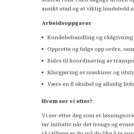
ansikt utad og et viktig bindeledd 
Arbeidsoppgaver
Kundebehandling og rådgivning ti
Opprette og følge opp ordre, sam
Bidra til koordinering av transpo
Klargjøring av maskiner og utst
Være en fl eksibel og allsidig bi
Hvem ser vi etter?
Vi ser etter deg som er løsningsori
tar initiativ når det trengs og evne
så i tillegg er du må du like å ta an