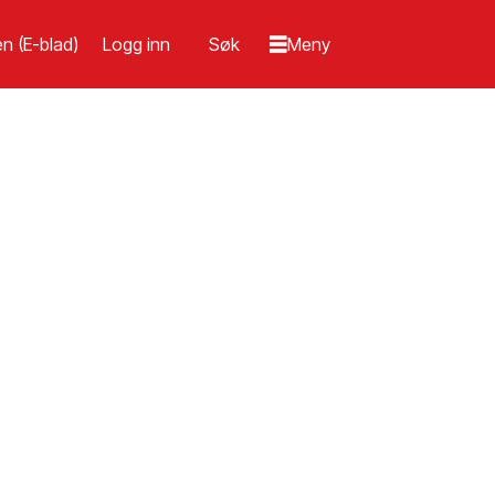
n (E-blad)
Logg inn