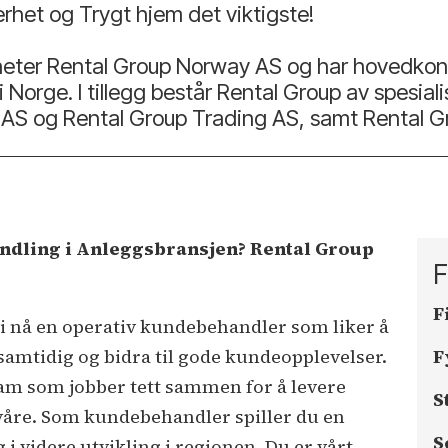
kkerhet og Trygt hjem det viktigste!
heter Rental Group Norway AS og har hovedkon
i Norge. I tillegg består Rental Group av spesia
e AS og Rental Group Trading AS, samt Rental 
dling i Anleggsbransjen? Rental Group
F
r
F
i nå en operativ kundebehandler som liker å
samtidig og bidra til gode kundeopplevelser.
F
team som jobber tett sammen for å levere
S
e våre. Som kundebehandler spiller du en
S
g i videre utvikling i regionen. Du er vårt