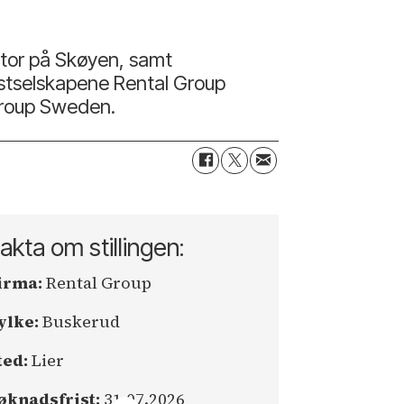
tor på Skøyen, samt
listselskapene Rental Group
Group Sweden.
akta om stillingen:
irma:
Rental Group
ylke:
Buskerud
ted:
Lier
øknadsfrist:
31.07.2026