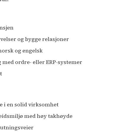
ansjen
velser og bygge relasjoner
orsk og engelsk
ng med ordre- eller ERP-systemer
gt
e i en solid virksomhet
beidsmiljø med høy takhøyde
lutningsveier