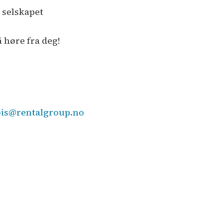
i selskapet
å høre fra deg!
ois@rentalgroup.no