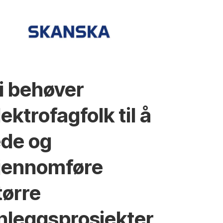
i behøver
lektrofagfolk til å
ede og
jennomføre
tørre
nleggsprosjekter