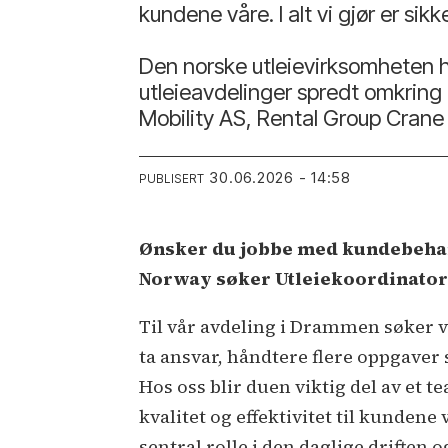
kundene våre. I alt vi gjør er si
Den norske utleievirksomheten 
utleieavdelinger spredt omkring 
Mobility AS, Rental Group Cran
30.06.2026 - 14:58
PUBLISERT
Ønsker du jobbe med kundebehan
Norway søker Utleiekoordinato
Til vår avdeling i Drammen søker v
ta ansvar, håndtere flere oppgaver 
Hos oss blir duen viktig del av et 
kvalitet og effektivitet til kunden
sentral rolle i den daglige driften o