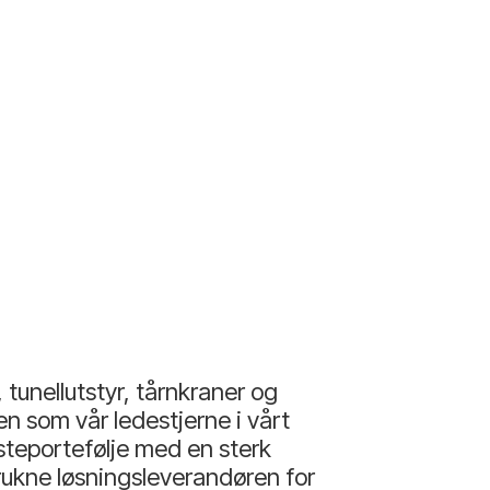
tunellutstyr, tårnkraner og
den som vår ledestjerne i vårt
steportefølje med en sterk
trukne løsningsleverandøren for