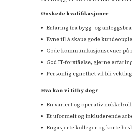
Ønskede kvalifikasjoner
Erfaring fra bygg- og anleggsbr
Evne til å skape gode kundeopple
Gode kommunikasjonsevner på n
God IT-forståelse, gjerne erfari
Personlig egnethet vil bli vektla
Hva kan vi tilby deg?
En variert og operativ nøkkelroll
Et uformelt og inkluderende ar
Engasjerte kolleger og korte bes