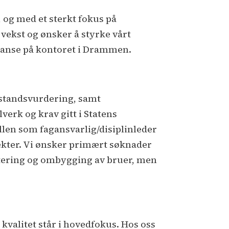
 og med et sterkt fokus på
 vekst og ønsker å styrke vårt
etanse på kontoret i Drammen.
ilstandsvurdering, samt
verk og krav gitt i Statens
en som fagansvarlig/disiplinleder
jekter. Vi ønsker primært søknader
itering og ombygging av bruer, men
valitet står i hovedfokus. Hos oss