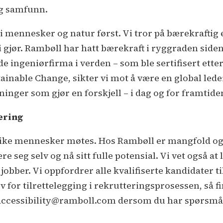
og samfunn.
 vi mennesker og natur først. Vi tror på bærekrafti
 gjør. Rambøll har hatt bærekraft i ryggraden siden
e ingeniørfirma i verden – som ble sertifisert ett
tainable Change, sikter vi mot å være en global lede
inger som gjør en forskjell – i dag og for framtide
ering
ulike mennesker møtes. Hos Rambøll er mangfold og
å være seg selv og nå sitt fulle potensial. Vi vet også a
u jobber. Vi oppfordrer alle kvalifiserte kandidater t
 for tilrettelegging i rekrutteringsprosessen, så 
.accessibility@ramboll.com dersom du har spørsmå