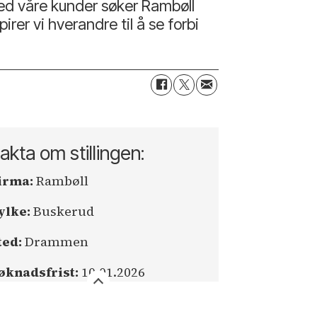
med våre kunder søker Rambøll
er vi hverandre til å se forbi
akta om stillingen:
irma:
Rambøll
ylke:
Buskerud
ted:
Drammen
øknadsfrist:
10.01.2026