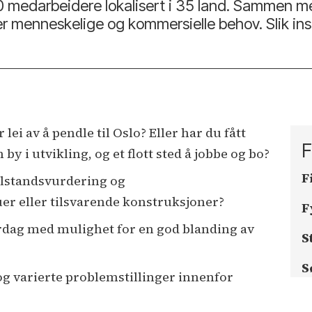
000 medarbeidere lokalisert i 35 land. Sammen 
 menneskelige og kommersielle behov. Slik inspir
i av å pendle til Oslo? Eller har du fått
F
 i utvikling, og et flott sted å jobbe og bo?
F
tilstandsvurdering og
er eller tilsvarende konstruksjoner?
F
rdag med mulighet for en god blanding av
S
S
og varierte problemstillinger innenfor