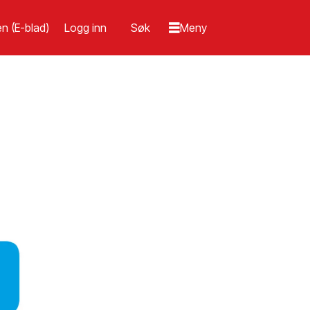
n (E-blad)
Logg inn