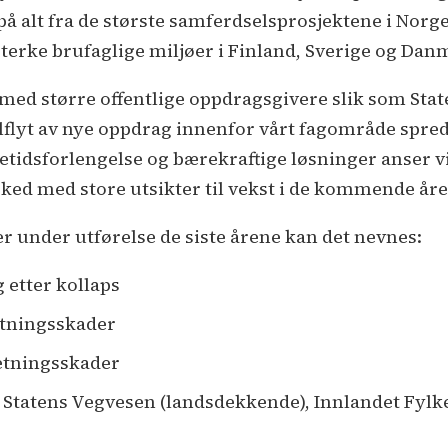
på alt fra de største samferdselsprosjektene i Norg
sterke brufaglige miljøer i Finland, Sverige og Dan
 med større offentlige oppdragsgivere slik som St
flyt av nye oppdrag innenfor vårt fagområde spredt
etidsforlengelse og bærekraftige løsninger anser v
ked med store utsikter til vekst i de kommende år
r under utførelse de siste årene kan det nevnes:
 etter kollaps
etningsskader
etningsskader
 Statens Vegvesen (landsdekkende), Innlandet Fy