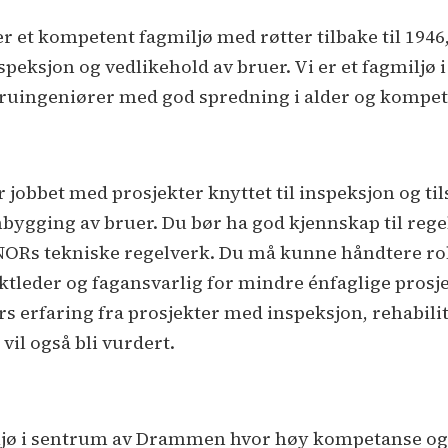
et kompetent fagmiljø med røtter tilbake til 1946,
speksjon og vedlikehold av bruer. Vi er et fagmiljø i
31 bruingeniører med god spredning i alder og komp
r jobbet med prosjekter knyttet til inspeksjon og t
ygging av bruer. Du bør ha god kjennskap til regel
Rs tekniske regelverk. Du må kunne håndtere roll
jektleder og fagansvarlig for mindre énfaglige pros
s erfaring fra prosjekter med inspeksjon, rehabil
il også bli vurdert.
ljø i sentrum av Drammen hvor høy kompetanse og k