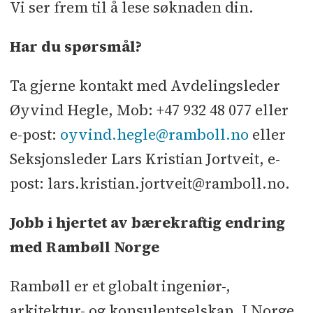
Vi ser frem til å lese søknaden din.
Har du spørsmål?
Ta gjerne kontakt med Avdelingsleder
Øyvind Hegle, Mob: +47 932 48 077 eller
e-post:
oyvind.hegle@ramboll.no
eller
Seksjonsleder Lars Kristian Jortveit, e-
post: lars.kristian.jortveit@ramboll.no.
Jobb i hjertet av bærekraftig endring
med Rambøll Norge
Rambøll er et globalt ingeniør-,
arkitektur- og konsulentselskap. I Norge