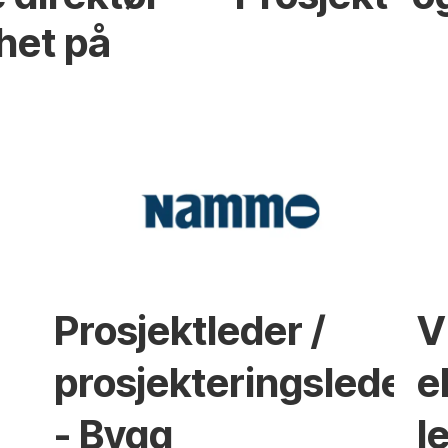
het på
Prosjektleder /
V
prosjekteringsleder
e
- Bygg
l