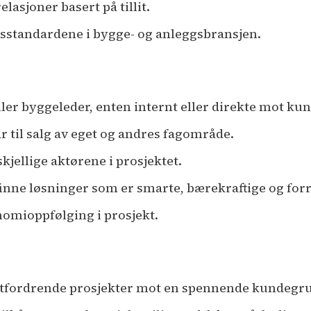
asjoner basert på tillit.
tsstandardene i bygge- og anleggsbransjen.
ller byggeleder, enten internt eller direkte mot ku
 til salg av eget og andres fagområde.
jellige aktørene i prosjektet.
nne løsninger som er smarte, bærekraftige og for
nomioppfølging i prosjekt.
utfordrende prosjekter mot en spennende kundegr