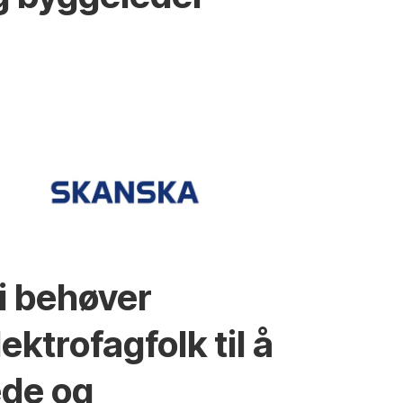
i behøver
lektrofagfolk til å
ede og