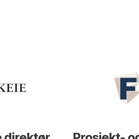
 direktør
Prosjekt- o