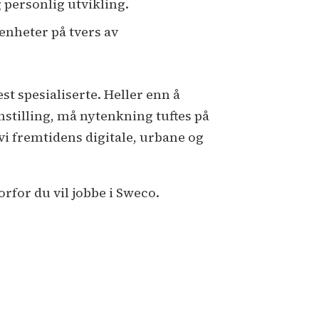
 personlig utvikling.
venheter på tvers av
t spesialiserte. Heller enn å
omstilling, må nytenkning tuftes på
i fremtidens digitale, urbane og
rfor du vil jobbe i Sweco.