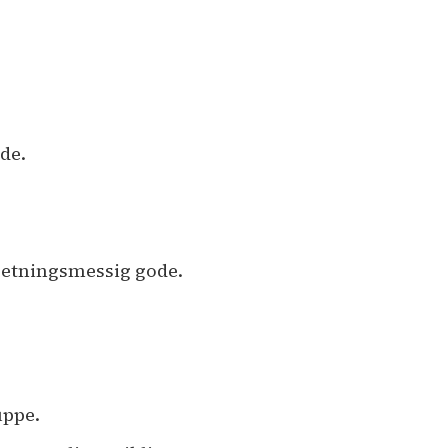
nde.
retningsmessig gode.
uppe.