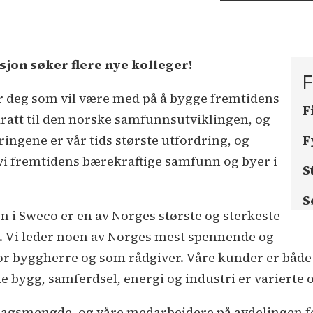
jon søker flere nye kolleger!
F
r deg som vil være med på å bygge fremtidens
F
dratt til den norske samfunnsutviklingen, og
ringene er vår tids største utfordring, og
F
 fremtidens bærekraftige samfunn og byer i
S
S
n i Sweco er en av Norges største og sterkeste
er. Vi leder noen av Norges mest spennende og
r byggherre og som rådgiver. Våre kunder er både p
bygg, samferdsel, energi og industri er varierte
dragsmengde, og våre medarbeidere på avdelingen f