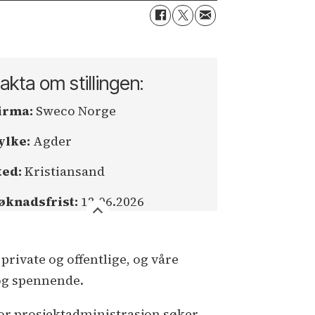
akta om stillingen:
irma:
Sweco Norge
ylke:
Agder
ted:
Kristiansand
øknadsfrist:
12.06.2026
rivate og offentlige, og våre
 og spennende.
or prosjektadministrasjon søker