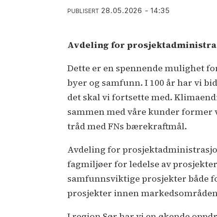
28.05.2026 - 14:35
PUBLISERT
Avdeling for prosjektadministras
Dette er en spennende mulighet fo
byer og samfunn. I 100 år har vi bi
det skal vi fortsette med. Klimaend
sammen med våre kunder former vi
tråd med FNs bærekraftmål.
Avdeling for prosjektadministrasjo
fagmiljøer for ledelse av prosjekt
samfunnsviktige prosjekter både fo
prosjekter innen markedsområdene 
I region Sør har vi en økende opp