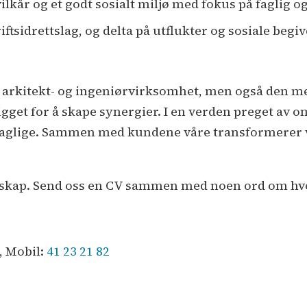
kår og et godt sosialt miljø med fokus på faglig og
iftsidrettslag, og delta på utflukter og sosiale begi
 arkitekt- og ingeniørvirksomhet, men også den mes
rigget for å skape synergier. I en verden preget av 
faglige. Sammen med kundene våre transformerer v
llesskap. Send oss en CV sammen med noen ord om hvo
, Mobil:
41 23 21 82