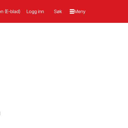
n (E-blad)
Logg inn