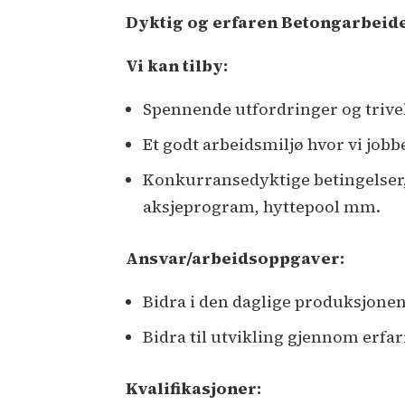
Dyktig og erfaren Betongarbeid
Vi kan tilby:
Spennende utfordringer og trivel
Et godt arbeidsmiljø hvor vi job
Konkurransedyktige betingelser,
aksjeprogram, hyttepool mm.
Ansvar/arbeidsoppgaver:
Bidra i den daglige produksjonen 
Bidra til utvikling gjennom erfa
Kvalifikasjoner: