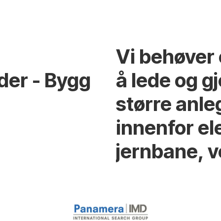
Vi behøver e
der - Bygg
å lede og 
større anle
innenfor el
jernbane, v