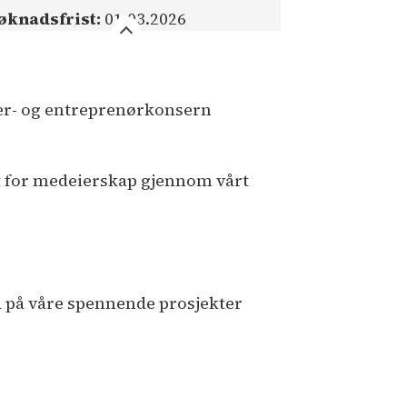
øknadsfrist:
01.03.2026
ler- og entreprenørkonsern
t for medeierskap gjennom vårt
id på våre spennende prosjekter