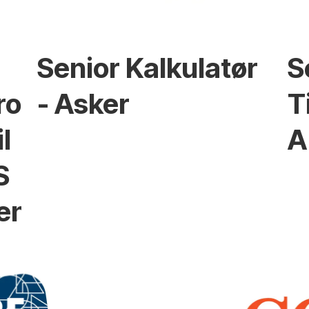
Senior Kalkulatør
S
ro
- Asker
T
l
A
S
en