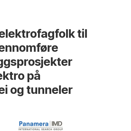
lektrofagfolk til
gjennomføre
ggsprosjekter
ektro på
ei og tunneler