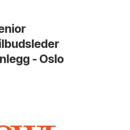
enior
ilbudsleder
nlegg - Oslo