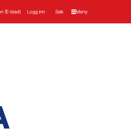
n (E-blad)
Logg inn