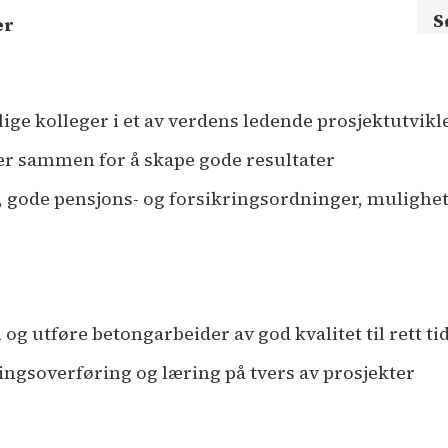
S
er
ige kolleger i et av verdens ledende prosjektutvik
ber sammen for å skape gode resultater
 gode pensjons- og forsikringsordninger, mulighe
og utføre betongarbeider av god kvalitet til rett t
ringsoverføring og læring på tvers av prosjekter