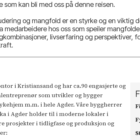
e som kan bli med oss på denne reisen.
dering og mangfold er en styrke og en viktig de
å ha medarbeidere hos oss som speiler mangfold
kombinasjoner, livserfaring og perspektiver, fo
raft.
tor i Kristiansand og har ca.90 engasjerte og
F
talentreprenør som utvikler og bygger
 sykehjem m.m. i hele Agder. Våre byggherrer
F
ka i Agder holder til i moderne lokaler i
F
re prosjekter i tidligfase og produksjon og
er:
S