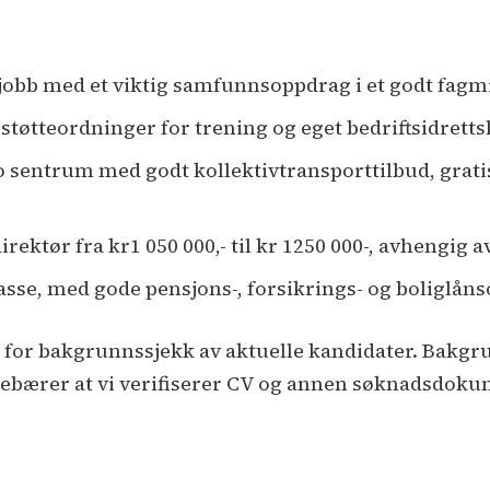
jobb med et viktig samfunnsoppdrag i et godt fagmi
støtteordninger for trening og eget bedriftsidretts
o sentrum med godt kollektivtransporttilbud, grat
rektør fra kr1 050 000,- til kr 1250 000-, avhengig a
sse, med gode pensjons-, forsikrings- og boliglån
or bakgrunnssjekk av aktuelle kandidater. Bakgrun
ebærer at vi verifiserer CV og annen søknadsdoku