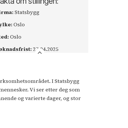
akta om stillingen:
irma:
Statsbygg
ylke:
Oslo
ted:
Oslo
øknadsfrist:
27.04.2025
 virksomhetsområdet. I Statsbygg
m mennesker. Vi ser etter deg som
nnende og varierte dager, og stor