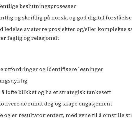
fentlige beslutningsprosesser
ig og skriftlig på norsk, og god digital forståelse
d ledelse av større prosjekter og/eller komplekse
r faglig og relasjonelt
se utfordringer og identifisere løsninger
ingsdyktig
å løfte blikket og ha et strategisk tankesett
motivere de rundt deg og skape engasjement
g er resultatorientert, med evne til å omstille str