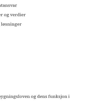
tatansvar
er og verdier
e løsninger
 bygningsloven og dens funksjon i