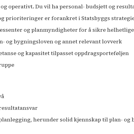
 og operativt. Du vil ha personal- budsjett og resul
g prioriteringer er forankret i Statsbyggs strategi
ressenter og planmyndigheter for å sikre helhetlig
n- og bygningsloven og annet relevant lovverk
etanse og kapasitet tilpasset oppdragsporteføljen
gruppe
vå
resultatansvar
alplanlegging, herunder solid kjennskap til plan- og