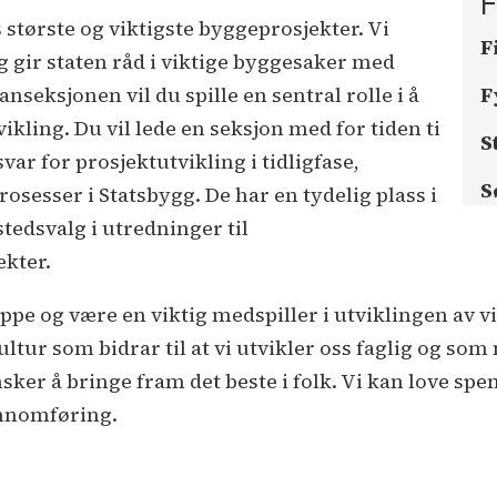
F
 største og viktigste byggeprosjekter. Vi
F
 gir staten råd i viktige byggesaker med
anseksjonen vil du spille en sentral rolle i å
F
vikling. Du vil lede en seksjon med for tiden ti
S
r for prosjektutvikling i tidligfase,
S
osesser i Statsbygg. De har en tydelig plass i
tedsvalg i utredninger til
ekter.
uppe og være en viktig medspiller i utviklingen av
ultur som bidrar til at vi utvikler oss faglig og so
ker å bringe fram det beste i folk. Vi kan love spe
ennomføring.