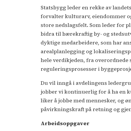
Statsbygg leder en rekke av landets
forvalter kulturarv, eiendommer og
store nedslagsfelt. Som leder for pl
bidra til bærekraftig by- og stedsut
dyktige medarbeidere, som har ansva
arealplanlegging og lokaliseringspr
hele verdikjeden, fra overordnede s
reguleringsprosesser i byggeprosj
Du vil inngå i avdelingens ledergr
jobber vi kontinuerlig for å ha en k
liker å jobbe med mennesker, og øns
påvirkningskraft på retning og gj
Arbeidsoppgaver