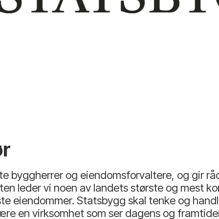
ør
e byggherrer og eiendomsforvaltere, og gir råd 
en leder vi noen av landets største og mest k
gste eiendommer. Statsbygg skal tenke og handle
 være en virksomhet som ser dagens og framtid