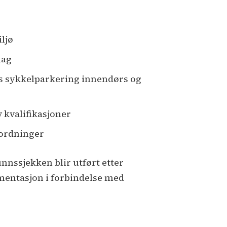
ljø
lag
is sykkelparkering innendørs og
v kvalifikasjoner
sordninger
nssjekken blir utført etter
mentasjon i forbindelse med