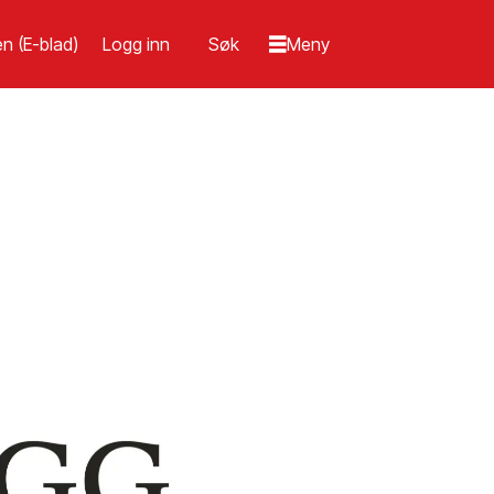
n (E-blad)
Logg inn