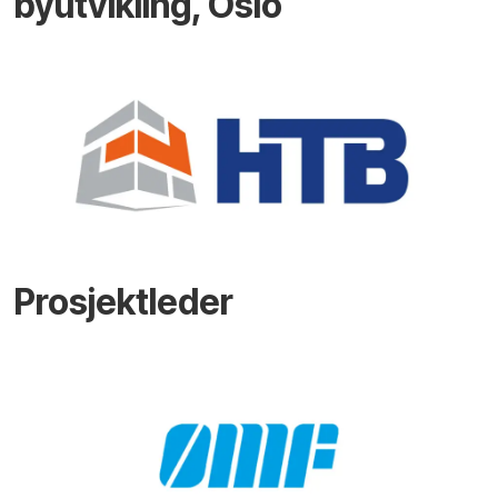
byutvikling, Oslo
Prosjektleder